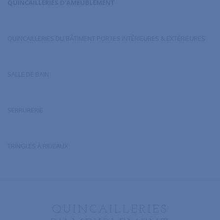
QUINCAILLERIES D'AMEUBLEMENT
QUINCAILLERIES DU BÂTIMENT PORTES INTÉRIEURES & EXTÉRIEURES
SALLE DE BAIN
SERRURERIE
TRINGLES À RIDEAUX
QUINCAILLERIES