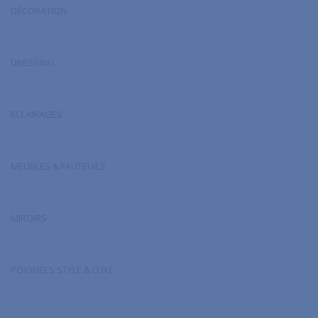
DÉCORATION
DRESSING
ECLAIRAGES
MEUBLES & FAUTEUILS
MIROIRS
POIGNÉES STYLE & LUXE