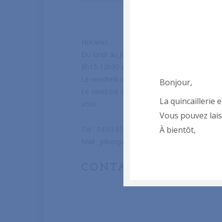
Horaires :
Du lundi au Jeudi :
8h15-12h30 et 14h-18h30
Le vendredi de 8h15-12h30
Bonjour,
Le vendredi après-midi et le samedi sur ren
La quincaillerie e
vous
Vous pouvez lai
À bientôt,
Tel : 04.93.85.14.59
Mail :
piberquincaillerie@gmail.com
CONTACT INFO