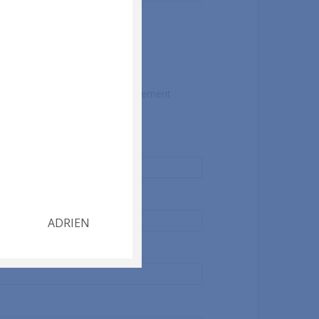
e réclamation ou pour tout simplement
laire ci-dessous.
ADRIEN