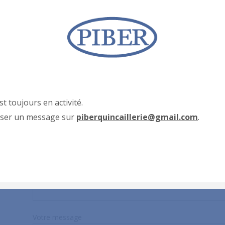
ENVOYER UN MESSAGE
Afin de nous faire parvenir votre avis, une suggestion, un
prendre contact avec nous, n’hésitez pas à utiliser le formu
dez-
st toujours en activité.
Votre nom (obligatoire)
sser un message sur
piberquincaillerie@gmail.com
.
Votre email (obligatoire)
Sujet
Votre message