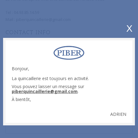
Tel : 04.93.85.14.59
Mail :
piberquincaillerie@gmail.com
X
CONTACT INFO
ENVOYER UN MESSAGE
Bonjour,
Afin de nous faire parvenir votre avis, une suggestion, une
réclamation ou pour tout simplement prendre contact avec nous,
La quincaillerie est toujours en activité.
n’hésitez pas à utiliser le formulaire ci-dessous.
Vous pouvez laisser un message sur
piberquincaillerie@gmail.com
.
Votre nom (obligatoire)
À bientôt,
ADRIEN
Votre email (obligatoire)