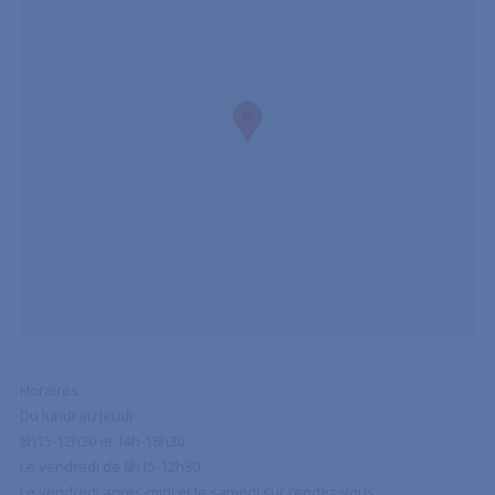
Horaires :
Du lundi au Jeudi :
8h15-12h30 et 14h-18h30
Le vendredi de 8h15-12h30
Le vendredi après-midi et le samedi sur rendez-vous