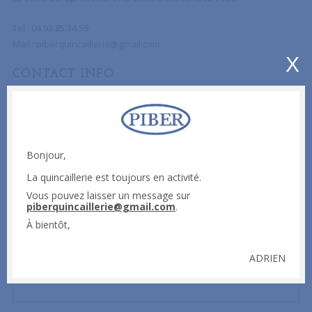
Tel : 04.93.85.14.59
Mail :
piberquincaillerie@gmail.com
X
CONTACT INFO
ENVOYER UN MESSAGE
Bonjour,
Afin de nous faire parvenir votre avis, une suggestion, une
réclamation ou pour tout simplement prendre contact avec nous,
La quincaillerie est toujours en activité.
n’hésitez pas à utiliser le formulaire ci-dessous.
Vous pouvez laisser un message sur
piberquincaillerie@gmail.com
.
Votre nom (obligatoire)
À bientôt,
ADRIEN
Votre email (obligatoire)