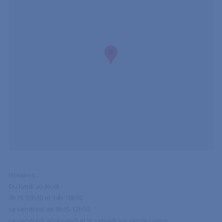
Horaires :
Du lundi au Jeudi :
8h15-12h30 et 14h-18h30
Le vendredi de 8h15-12h30
Le vendredi après-midi et le samedi sur rendez-vous