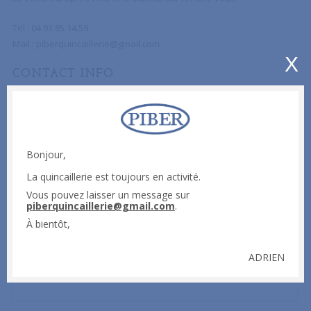
Tel : 04.93.85.14.59
Mail :
piberquincaillerie@gmail.com
X
CONTACT INFO
ENVOYER UN MESSAGE
Bonjour,
Afin de nous faire parvenir votre avis, une suggestion, une
réclamation ou pour tout simplement prendre contact avec nous,
La quincaillerie est toujours en activité.
n’hésitez pas à utiliser le formulaire ci-dessous.
Vous pouvez laisser un message sur
piberquincaillerie@gmail.com
.
Votre nom (obligatoire)
À bientôt,
ADRIEN
Votre email (obligatoire)