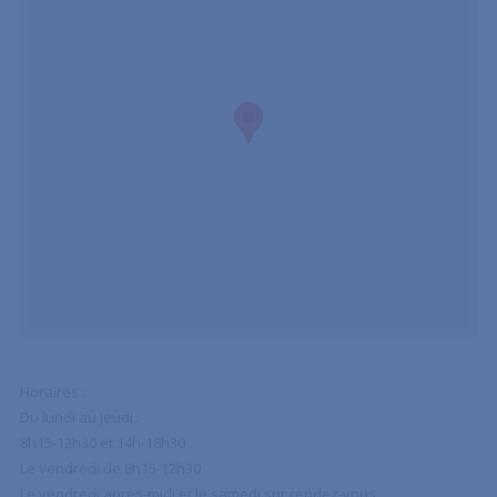
Horaires :
Du lundi au Jeudi :
8h15-12h30 et 14h-18h30
Le vendredi de 8h15-12h30
Le vendredi après-midi et le samedi sur rendez-vous